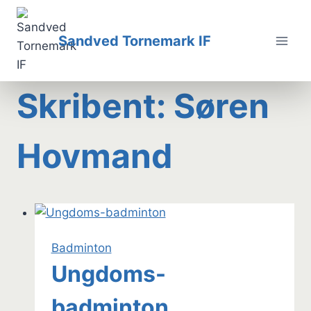
Fortsæt
til
Sandved Tornemark IF
indhold
Skribent: Søren
Hovmand
Badminton
Ungdoms-
badminton