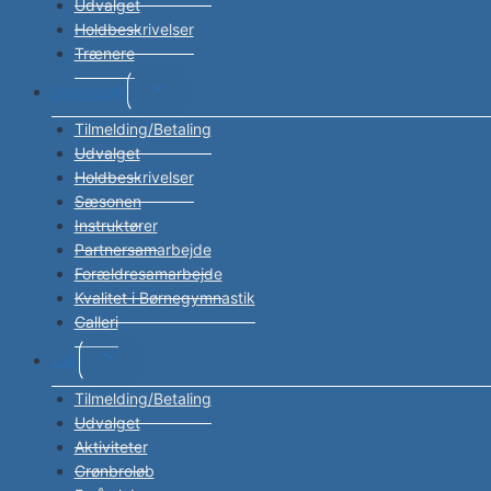
Udvalget
Holdbeskrivelser
Trænere
Skift
Gymnastik
undermenu
Tilmelding/Betaling
Udvalget
Holdbeskrivelser
Sæsonen
Instruktører
Partnersamarbejde
Forældresamarbejde
Kvalitet i Børnegymnastik
Galleri
Skift
Løb
undermenu
Tilmelding/Betaling
Udvalget
Aktiviteter
Grønbroløb