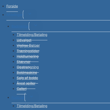
Forside
Skift
Afdelinger
undermenu
Skift
Badminton
undermenu
Tilmelding/Betaling
Udvalget
Vigtige Datoer
Træningstider
Holdturnering
Stævner
Opstrengning
Boldmaskine
Salg af bolde
Årest spiller
Galleri
Skift
Fodbold
undermenu
Tilmelding/Betaling