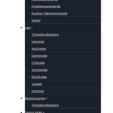
Forældresamarbejde
Kvalitet i Børnegymnastik
Galleri
Løb
Tilmelding/Betaling
Udvalget
Aktiviteter
Grønbroløb
Forårsløb
Sommerløb
Efterårsløb
Juleløb
Diplomer
Motionscenter
Tilmelding/Betaling
Senior Idræt