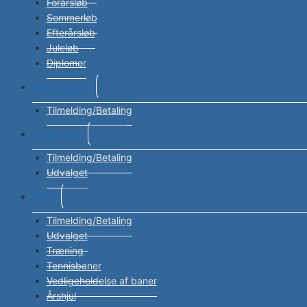
Forårsløb
Sommerløb
Efterårsløb
Juleløb
Diplomer
Skift
Motionscenter
undermenu
Tilmelding/Betaling
Skift
Senior Idræt
undermenu
Tilmelding/Betaling
Udvalget
Skift
Tennis
undermenu
Tilmelding/Betaling
Udvalget
Træning
Tennisbaner
Vedligeholdelse af baner
Årshjul