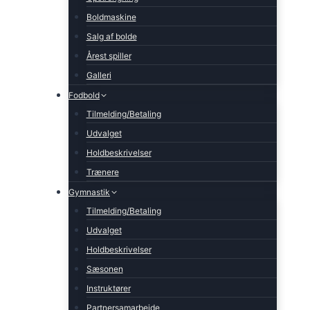
Boldmaskine
Salg af bolde
Årest spiller
Galleri
Fodbold
Tilmelding/Betaling
Udvalget
Holdbeskrivelser
Trænere
Gymnastik
Tilmelding/Betaling
Udvalget
Holdbeskrivelser
Sæsonen
Instruktører
Partnersamarbejde