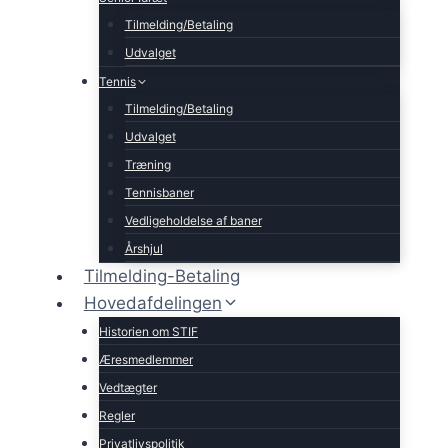
Tilmelding/Betaling
Udvalget
Tennis
Tilmelding/Betaling
Udvalget
Træning
Tennisbaner
Vedligeholdelse af baner
Årshjul
Tilmelding-Betaling
Hovedafdelingen
Historien om STIF
Æresmedlemmer
Vedtægter
Regler
Privatlivspolitik